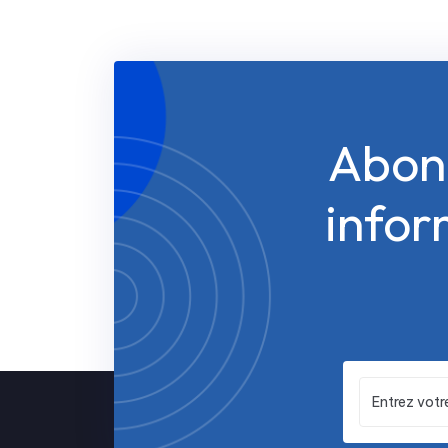
Abonn
infor