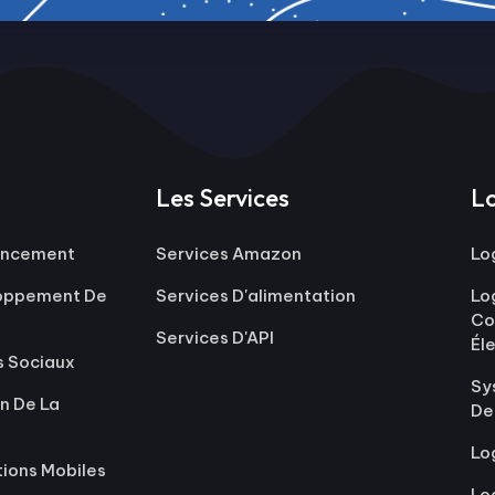
Les Services
Lo
rencement
Services Amazon
Lo
loppement De
Services D'alimentation
Lo
Co
Services D'API
Él
s Sociaux
Sy
n De La
De
Lo
tions Mobiles
Lo