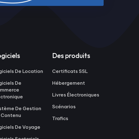
giciels
Des produits
giciels De Location
Certificats SSL
giciels De
Hébergement
mmerce
Livres Électroniques
ectronique
Scénarios
stème De Gestion
 Contenu
Trafics
giciels De Voyage
giciels Sectoriels