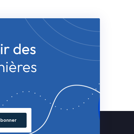
ir des
nières
abonner