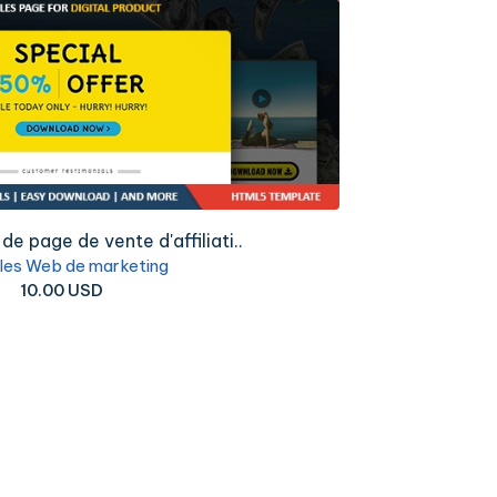
e page de vente d'affiliati..
L
es Web de marketing
10.00 USD