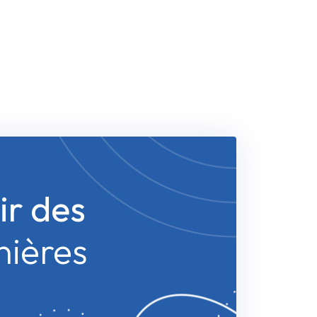
ir des
nières