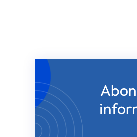
Abonn
infor